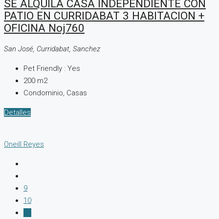
SE ALQUILA CASA INDEPENDIENTE CON
PATIO EN CURRIDABAT 3 HABITACION +
OFICINA Noj760
San José, Curridabat, Sanchez
Pet Friendly :
Yes
200
m2
Condominio, Casas
Detalles
Oneill Reyes
9
10
11