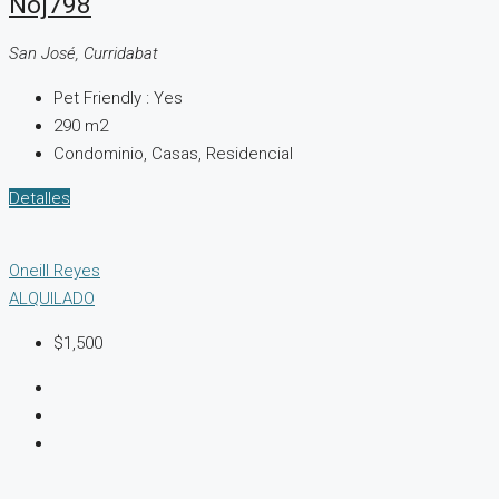
Noj798
San José, Curridabat
Pet Friendly :
Yes
290
m2
Condominio, Casas, Residencial
Detalles
Oneill Reyes
ALQUILADO
$1,500