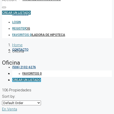
CREAR UN LISTADO
RECURSOS
LOGIN
REGISTER
BLOG
FAVORITOS
CALCULADORA DE HIPOTECA
0
Home
CONTACTO
Oficina
Oficina
(506) 2102-6276
FAVORITOS
0
CREAR UN LISTADO
106 Propiedades
Sort by:
En Venta