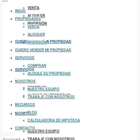
VENTA
INICIO
ALQUILER
PROPIEDADES
INVERSIÓN
VENTA
ALQUILER
QUIERO VENDER MI PROPIEDAD
INVERSIÓN
QUIERO VENDER MI PROPIEDAD
SERVICIOS
COMPRAR
SERVICIOS
ALQUILE SU PROPIEDAD
NOSOTROS
COMPRAR
NUESTRO EQUIPO
ALQUILE SU PROPIEDAD
TRABAJE CON NOSOTROS
RECURSOS
BLOG
NOSOTROS
CALCULADORA DE HIPOTECA
CONTACTO
NUESTRO EQUIPO
Account
TRABAJE CON NOSOTROS